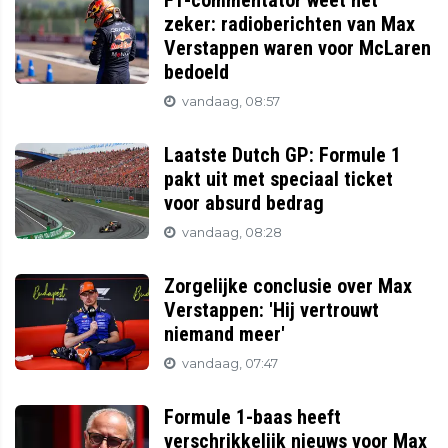
F1-commentator weet het
zeker: radioberichten van Max
Verstappen waren voor McLaren
bedoeld
vandaag, 08:57
Laatste Dutch GP: Formule 1
pakt uit met speciaal ticket
voor absurd bedrag
vandaag, 08:28
Zorgelijke conclusie over Max
Verstappen: 'Hij vertrouwt
niemand meer'
vandaag, 07:47
Formule 1-baas heeft
verschrikkelijk nieuws voor Max