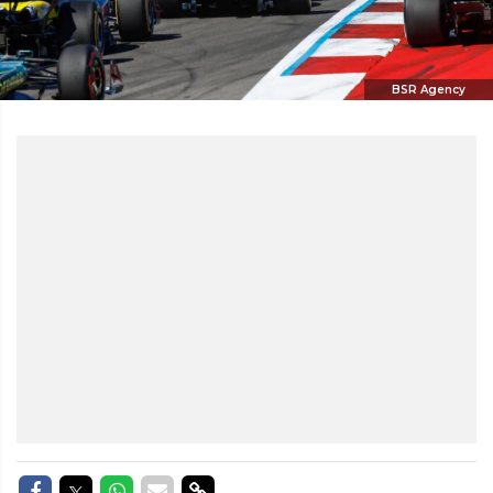
BSR Agency
Delen op Facebook
Delen op Twitter
Delen op Whatsapp
Delen via Mail
Delen via link