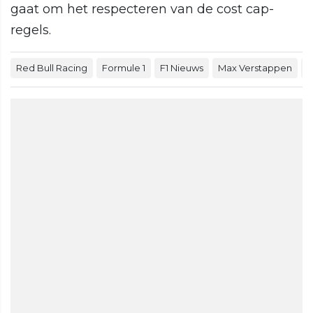
gaat om het respecteren van de cost cap-
regels.
Red Bull Racing
Formule 1
F1 Nieuws
Max Verstappen
F