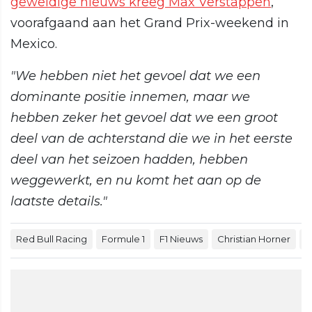
geweldige nieuws kreeg Max Verstappen
,
voorafgaand aan het Grand Prix-weekend in
Mexico.
"We hebben niet het gevoel dat we een
dominante positie innemen, maar we
hebben zeker het gevoel dat we een groot
deel van de achterstand die we in het eerste
deel van het seizoen hadden, hebben
weggewerkt, en nu komt het aan op de
laatste details."
Red Bull Racing
Formule 1
F1 Nieuws
Christian Horner
M