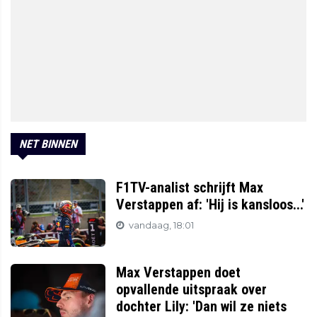
NET BINNEN
F1TV-analist schrijft Max
Verstappen af: 'Hij is kansloos...'
vandaag, 18:01
Max Verstappen doet
opvallende uitspraak over
dochter Lily: 'Dan wil ze niets