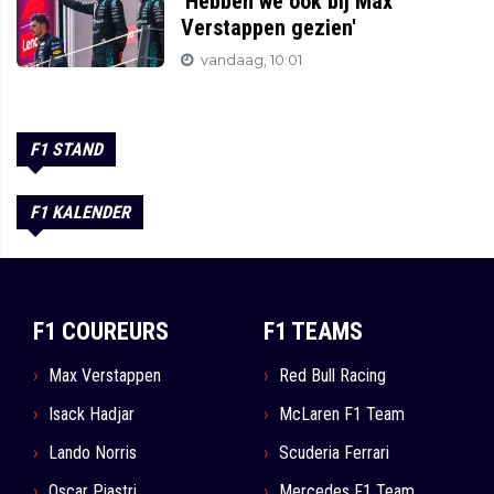
'Hebben we ook bij Max
Verstappen gezien'
vandaag, 10:01
F1 STAND
F1 KALENDER
F1 COUREURS
F1 TEAMS
Max Verstappen
Red Bull Racing
Isack Hadjar
McLaren F1 Team
Lando Norris
Scuderia Ferrari
Oscar Piastri
Mercedes F1 Team