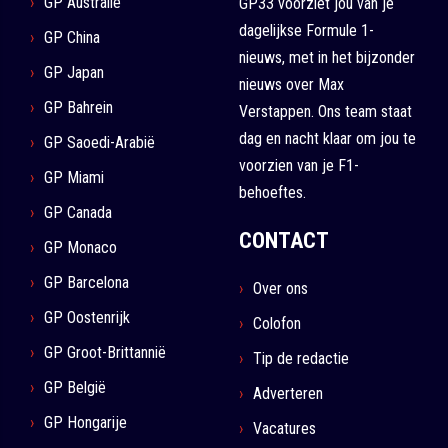
GP Australië
GP33 voorziet jou van je
dagelijkse Formule 1-
GP China
nieuws, met in het bijzonder
GP Japan
nieuws over Max
GP Bahrein
Verstappen. Ons team staat
dag en nacht klaar om jou te
GP Saoedi-Arabië
voorzien van je F1-
GP Miami
behoeftes.
GP Canada
CONTACT
GP Monaco
GP Barcelona
Over ons
GP Oostenrijk
Colofon
GP Groot-Brittannië
Tip de redactie
GP België
Adverteren
GP Hongarije
Vacatures