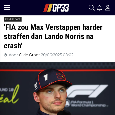
F1 NIEUWS
'FIA zou Max Verstappen harder
straffen dan Lando Norris na
crash'
door
C. de Groot
20/06/2025 08:02