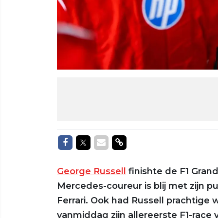
Delen op Facebook
Delen op Twitter
Delen via Mail
Delen via link
George Russell
finishte de F1 Gran
Mercedes-coureur is blij met zijn 
Ferrari. Ook had Russell prachtige
vanmiddag zijn allereerste F1-race 