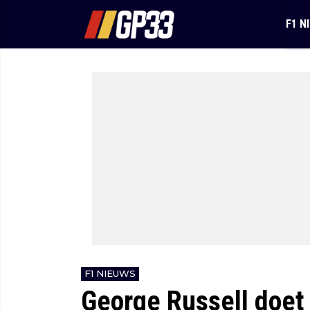
F1 N
F1 NIEUWS
George Russell doet 