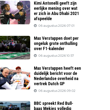
Kimi Antonelli geeft zijn
eerlijke mening over wat
er zich in Abu Dhabi 2021
afspeelde
06 augustus 2026 07:01
Max Verstappen doet per
ongeluk grote onthulling
over F1-kalender
06 augustus 2026 10:57
Max Verstappen heeft een
duidelijk bericht voor de
Nederlandse overheid na
vertrek Dutch GP
06 augustus 2026 09:02
BBC spreekt Red Bull-
baas Mekies volledig