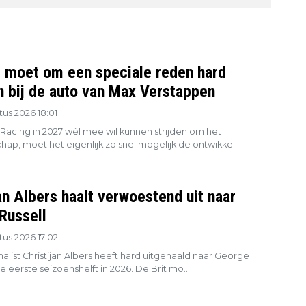
l moet om een speciale reden hard
en bij de auto van Max Verstappen
us 2026 18:01
 Racing in 2027 wél mee wil kunnen strijden om het
ap, moet het eigenlijk zo snel mogelijk de ontwikke...
an Albers haalt verwoestend uit naar
Russell
us 2026 17:02
alist Christijan Albers heeft hard uitgehaald naar George
de eerste seizoenshelft in 2026. De Brit mo...