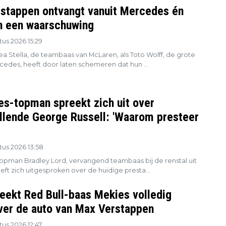
stappen ontvangt vanuit Mercedes én
 een waarschuwing
us 2026 15:29
a Stella, de teambaas van McLaren, als Toto Wolff, de grote
cedes, heeft door laten schemeren dat hun ...
s-topman spreekt zich uit over
llende George Russell: 'Waarom presteer
us 2026 13:58
pman Bradley Lord, vervangend teambaas bij de renstal uit
eft zich uitgesproken over de huidige presta...
eekt Red Bull-baas Mekies volledig
ver de auto van Max Verstappen
us 2026 12:47