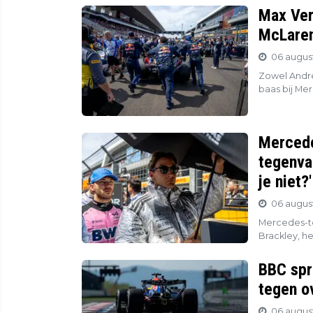
Max Ver
McLaren
06 august
Zowel Andre
baas bij Mer
Mercede
tegenva
je niet?'
06 august
Mercedes-to
Brackley, he
BBC spr
tegen o
06 august