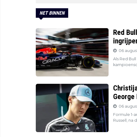
NET BINNEN
Red Bul
ingrijp
06 august
Als Red Bull
kampioensch
Christij
George 
06 august
Formule 1-an
Russell, na 