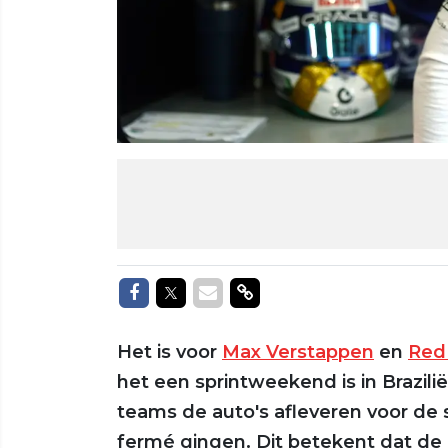
Delen op Facebook
Delen op Twitter
Delen via Mail
Delen via link
Het is voor
Max Verstappen
en
Red 
het een sprintweekend is in Brazili
teams de auto's afleveren voor de s
fermé gingen. Dit betekent dat d