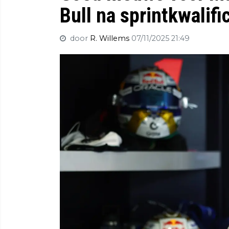
Bull na sprintkwalific
door
R. Willems
07/11/2025 21:49