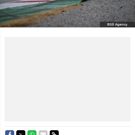
BSR Agency
Delen op Facebook
Delen op Twitter
Delen op Whatsapp
Delen via Mail
Delen via link