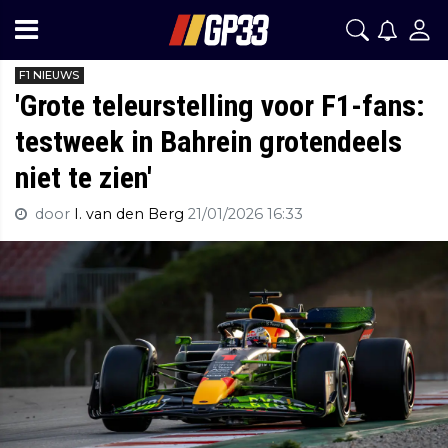
F1 NIEUWS
'Grote teleurstelling voor F1-fans:
testweek in Bahrein grotendeels
niet te zien'
door
I. van den Berg
21/01/2026 16:33