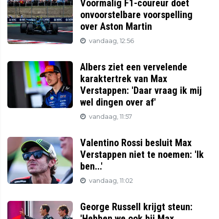
Voormalig F1-coureur doet
onvoorstelbare voorspelling
over Aston Martin
vandaag, 12:56
Albers ziet een vervelende
karaktertrek van Max
Verstappen: 'Daar vraag ik mij
wel dingen over af'
vandaag, 11:57
Valentino Rossi besluit Max
Verstappen niet te noemen: 'Ik
ben...'
vandaag, 11:02
George Russell krijgt steun:
'Hebben we ook bij Max