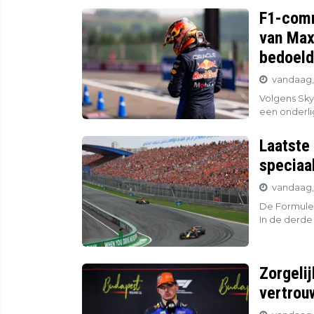
F1-comm
van Max
bedoeld
vandaag,
Volgens Sky
een onderli
Laatste
speciaa
vandaag,
De Formule 
In de derde 
Zorgeli
vertrou