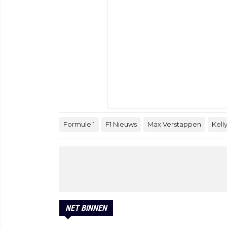
Formule 1
F1 Nieuws
Max Verstappen
Kell
NET BINNEN