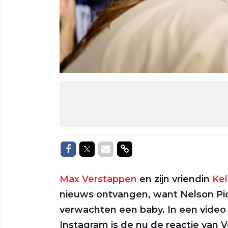
Delen op Facebook
Delen op Twitter
Delen via Mail
Delen via link
Max Verstappen
en zijn vriendin
Kel
nieuws ontvangen, want Nelson Piqu
verwachten een baby. In een video 
Instagram is de nu de reactie van V