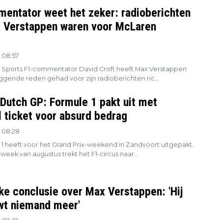
entator weet het zeker: radioberichten
 Verstappen waren voor McLaren
 08:57
 Sports F1-commentator David Croft heeft Max Verstappen
ggende reden gehad voor zijn radioberichten ric...
 Dutch GP: Formule 1 pakt uit met
l ticket voor absurd bedrag
 08:28
1 heeft voor het Grand Prix-weekend in Zandvoort uitgepakt.
week van augustus trekt het F1-circus naar...
jke conclusie over Max Verstappen: 'Hij
wt niemand meer'