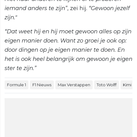
iemand anders te zijn”
, zei hij.
“Gewoon jezelf
zijn."
“Dat weet hij en hij moet gewoon alles op zijn
eigen manier doen. Want zo groei je ook op:
door dingen op je eigen manier te doen. En
het is ook heel belangrijk om gewoon je eigen
ster te zijn.”
Formule 1
F1 Nieuws
Max Verstappen
Toto Wolff
Kimi An