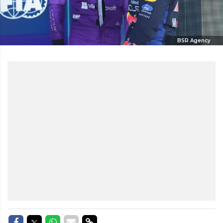
BSR Agency
Delen op Facebook
Delen op Twitter
Delen op Whatsapp
Delen via Mail
Delen via link