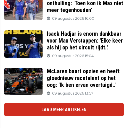
onthulling: 'Toen kon ik Max niet
meer tegenhouden'
09 augustus 2026 16:00
Isack Hadjar is enorm dankbaar
voor Max Verstappen: 'Elke keer
als hij op het circuit rijdt..'
09 augustus 2026 15:04
McLaren baart opzien en heeft
gloednieuw racetalent op het
oog: 'Ik ben ervan overtuigd..'
09 augustus 2026 13:57
LAAD MEER ARTIKELEN