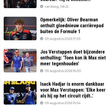
vandaag, 08:22
Opmerkelijk: Oliver Bearman
onthult gloednieuw carrièrepad
buiten de Formule 1
09 augustus 2026 17:05
Jos Verstappen doet bijzondere
onthulling: 'Toen kon ik Max niet
meer tegenhouden'
09 augustus 2026 16:00
Isack Hadjar is enorm dankbaar
voor Max Verstappen: 'Elke keer
als hij op het circuit rijdt..'
09 augustus 2026 15:04