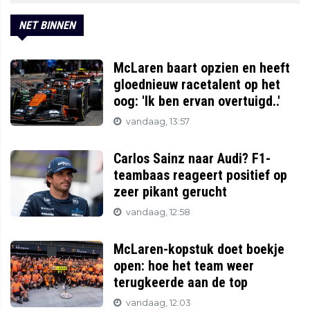
NET BINNEN
McLaren baart opzien en heeft
gloednieuw racetalent op het
oog: 'Ik ben ervan overtuigd..'
vandaag, 13:57
Carlos Sainz naar Audi? F1-
teambaas reageert positief op
zeer pikant gerucht
vandaag, 12:58
McLaren-kopstuk doet boekje
open: hoe het team weer
terugkeerde aan de top
vandaag, 12:03