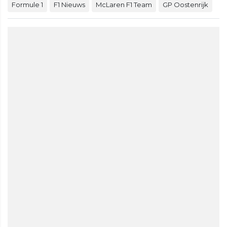
Formule 1
F1 Nieuws
McLaren F1 Team
GP Oostenrijk