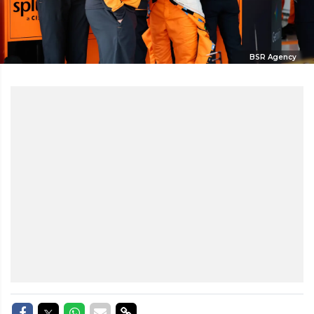
BSR Agency
Delen op Facebook
Delen op Twitter
Delen op Whatsapp
Delen via Mail
Delen via link