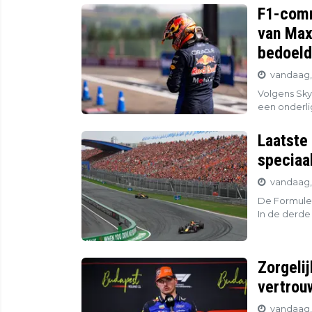
F1-comm
van Max
bedoeld
vandaag,
Volgens Sky
een onderli
Laatste
speciaa
vandaag,
De Formule 
In de derde 
Zorgeli
vertrou
vandaag,