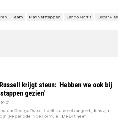
ren F1 Team
Max Verstappen
Lando Norris
Oscar Piastri
GP
ussell krijgt steun: 'Hebben we ook bij
stappen gezien'
10:01
ureur George Russell heeft steun ontvangen tijdens zijn
ijnlijke periode in de Formule 1. De Brit heef...