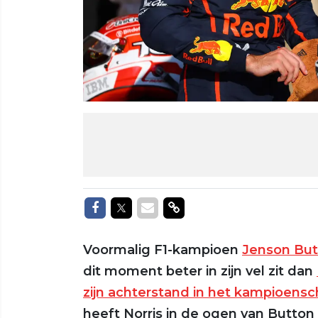
Delen op Facebook
Delen op Twitter
Delen via Mail
Delen via link
Voormalig F1-kampioen
Jenson But
dit moment beter in zijn vel zit dan
zijn achterstand in het kampioens
heeft Norris in de ogen van Button