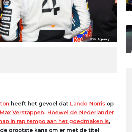
BSR Agency
ton
heeft het gevoel dat
Lando Norris
op
Max Verstappen
.
Hoewel de Nederlander
chap in rap tempo aan het goedmaken is
,
 de grootste kans om er met de titel