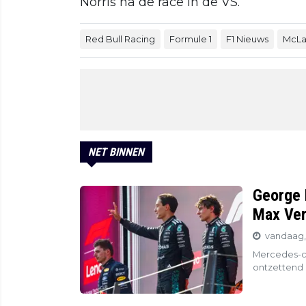
Norris na de race in de VS.
Red Bull Racing
Formule 1
F1 Nieuws
McLa
NET BINNEN
George R
Max Ver
vandaag, 
Mercedes-co
ontzettend p