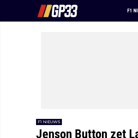
F1 N
F1 NIEUWS
Jenson Button zet L