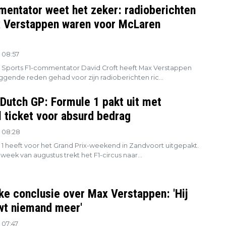
entator weet het zeker: radioberichten
 Verstappen waren voor McLaren
 08:57
 Sports F1-commentator David Croft heeft Max Verstappen
ggende reden gehad voor zijn radioberichten ric...
 Dutch GP: Formule 1 pakt uit met
l ticket voor absurd bedrag
 08:28
1 heeft voor het Grand Prix-weekend in Zandvoort uitgepakt.
week van augustus trekt het F1-circus naar...
jke conclusie over Max Verstappen: 'Hij
wt niemand meer'
 07:47