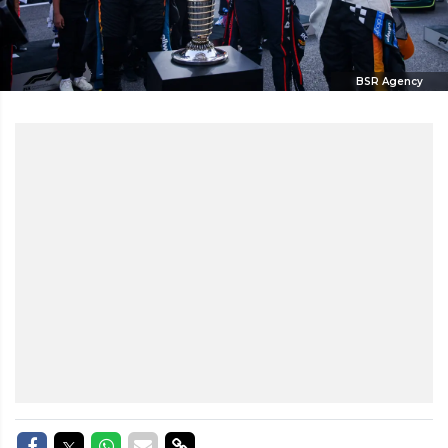
BSR Agency
Delen op Facebook
Delen op Twitter
Delen op Whatsapp
Delen via Mail
Delen via link