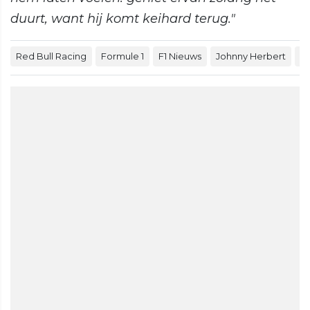
duurt, want hij komt keihard terug."
Red Bull Racing
Formule 1
F1 Nieuws
Johnny Herbert
M