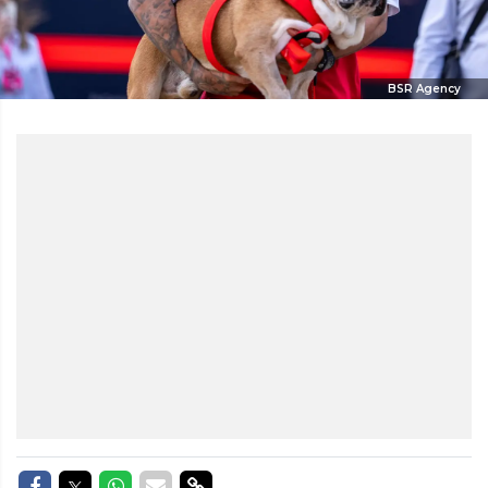
BSR Agency
Delen op Facebook
Delen op Twitter
Delen op Whatsapp
Delen via Mail
Delen via link