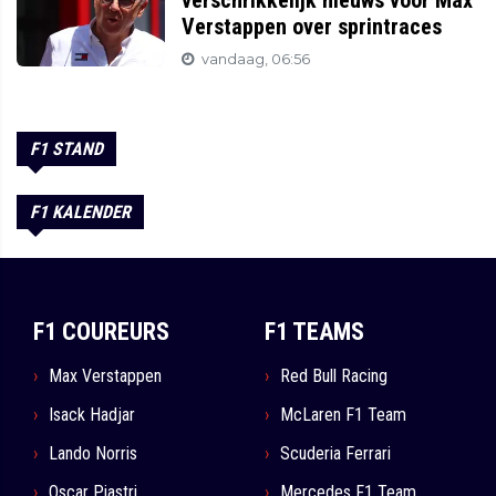
Verstappen over sprintraces
vandaag, 06:56
F1 STAND
F1 KALENDER
F1 COUREURS
F1 TEAMS
Max Verstappen
Red Bull Racing
Isack Hadjar
McLaren F1 Team
Lando Norris
Scuderia Ferrari
Oscar Piastri
Mercedes F1 Team