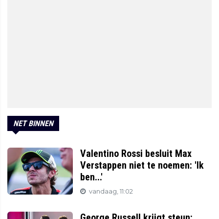
NET BINNEN
Valentino Rossi besluit Max
Verstappen niet te noemen: 'Ik
ben...'
vandaag, 11:02
George Russell krijgt steun: