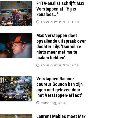
F1TV-analist schrijft Max
Verstappen af: 'Hij is
kansloos...'
07 augustus 2026 18:01
Max Verstappen doet
opvallende uitspraak over
dochter Lily: 'Dan wil ze
niets meer met me te
maken hebben'
07 augustus 2026 16:58
Verstappen Racing-
coureur Gounon kan zijn
ogen niet geloven door
'het Verstappen-effect'
vandaag, 07:01
Laurent Mekies moet Max