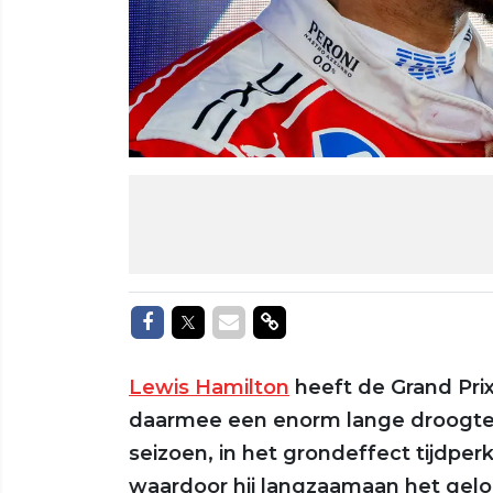
Delen op Facebook
Delen op Twitter
Delen via Mail
Delen via link
Lewis Hamilton
heeft de Grand Pri
daarmee een enorm lange droogte te
seizoen, in het grondeffect tijdpe
waardoor hij langzaamaan het geloof