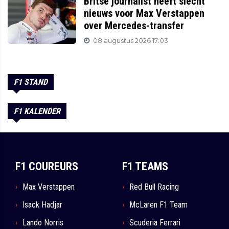
Britse journalist heeft slecht
nieuws voor Max Verstappen
over Mercedes-transfer
08 augustus 2026 17:03
F1 STAND
F1 KALENDER
F1 COUREURS
F1 TEAMS
Max Verstappen
Red Bull Racing
Isack Hadjar
McLaren F1 Team
Lando Norris
Scuderia Ferrari