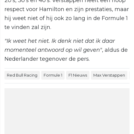
20's, 30's en 40's. Verstappen heeft een hoop
respect voor Hamilton en zijn prestaties, maar
hij weet niet of hij ook zo lang in de Formule 1
te vinden zal zijn.
"Ik weet het niet. Ik denk niet dat ik daar
momenteel antwoord op wil geven"
, aldus de
Nederlander tegenover de pers.
Red Bull Racing
Formule 1
F1 Nieuws
Max Verstappen
L