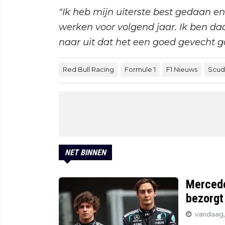
"Ik heb mijn uiterste best gedaan 
werken voor volgend jaar. Ik ben daa
naar uit dat het een goed gevecht g
Red Bull Racing
Formule 1
F1 Nieuws
Scude
NET BINNEN
Mercedes
bezorgt
vandaag, 