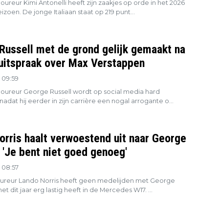
reur Kimi Antonelli heeft zijn zaakjes op orde in het 2026
izoen. De jonge Italiaan staat op 219 punt...
Russell met de grond gelijk gemaakt na
 uitspraak over Max Verstappen
 09:59
ureur George Russell wordt op social media hard
adat hij eerder in zijn carrière een nogal arrogante o...
orris haalt verwoestend uit naar George
 'Je bent niet goed genoeg'
 08:57
ureur Lando Norris heeft geen medelijden met George
het dit jaar erg lastig heeft in de Mercedes W17. ...