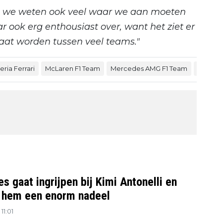
en we weten ook veel waar we aan moeten
r ook erg enthousiast over, want het ziet er
aat worden tussen veel teams."
ria Ferrari
McLaren F1 Team
Mercedes AMG F1 Team
Max Ve
 gaat ingrijpen bij Kimi Antonelli en
 hem een enorm nadeel
11:01