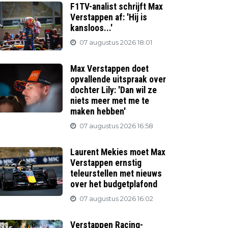
F1TV-analist schrijft Max
Verstappen af: 'Hij is
kansloos...'
07 augustus 2026 18:01
Max Verstappen doet
opvallende uitspraak over
dochter Lily: 'Dan wil ze
niets meer met me te
maken hebben'
07 augustus 2026 16:58
Laurent Mekies moet Max
Verstappen ernstig
teleurstellen met nieuws
over het budgetplafond
07 augustus 2026 16:02
Verstappen Racing-