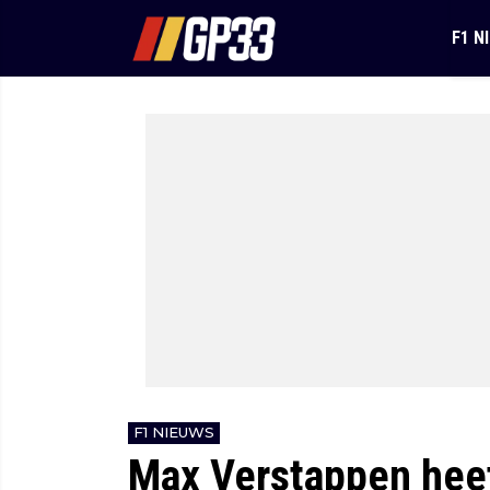
F1 N
F1 NIEUWS
Max Verstappen heef