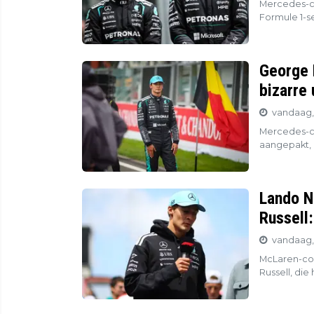
Mercedes-cou
Formule 1-se
George 
bizarre
vandaag,
Mercedes-co
aangepakt, n
Lando N
Russell:
vandaag,
McLaren-co
Russell, die 