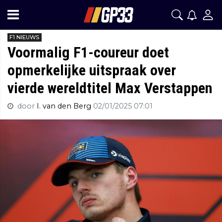
F1 NIEUWS
Voormalig F1-coureur doet
opmerkelijke uitspraak over
vierde wereldtitel Max Verstappen
door
I. van den Berg
02/01/2025 07:01