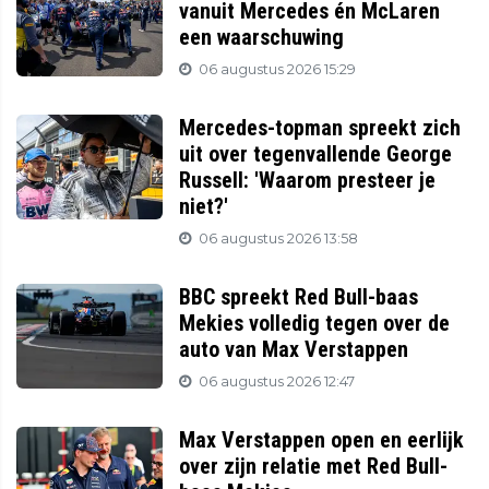
vanuit Mercedes én McLaren
een waarschuwing
06 augustus 2026 15:29
Mercedes-topman spreekt zich
uit over tegenvallende George
Russell: 'Waarom presteer je
niet?'
06 augustus 2026 13:58
BBC spreekt Red Bull-baas
Mekies volledig tegen over de
auto van Max Verstappen
06 augustus 2026 12:47
Max Verstappen open en eerlijk
over zijn relatie met Red Bull-