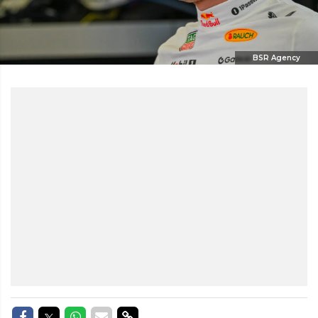
BSR Agency
Delen op Facebook
Delen op Twitter
Delen op Whatsapp
Delen via Mail
Delen via link