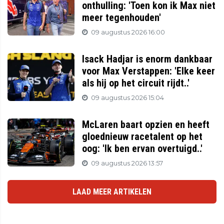
onthulling: 'Toen kon ik Max niet
meer tegenhouden'
09 augustus 2026 16:00
Isack Hadjar is enorm dankbaar
voor Max Verstappen: 'Elke keer
als hij op het circuit rijdt..'
09 augustus 2026 15:04
McLaren baart opzien en heeft
gloednieuw racetalent op het
oog: 'Ik ben ervan overtuigd..'
09 augustus 2026 13:57
LAAD MEER ARTIKELEN