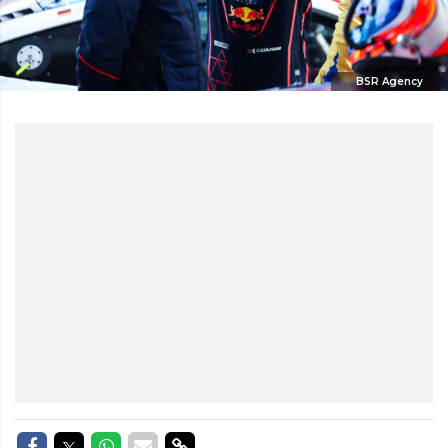
BSR Agency
Delen op Facebook
Delen op Twitter
Delen op Whatsapp
Delen via Mail
Delen via link