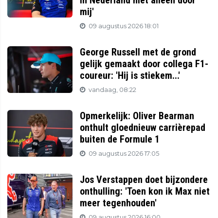
in Nederland niet alleen door
mij'
09 augustus 2026 18:01
George Russell met de grond
gelijk gemaakt door collega F1-
coureur: 'Hij is stiekem...'
vandaag, 08:22
Opmerkelijk: Oliver Bearman
onthult gloednieuw carrièrepad
buiten de Formule 1
09 augustus 2026 17:05
Jos Verstappen doet bijzondere
onthulling: 'Toen kon ik Max niet
meer tegenhouden'
09 augustus 2026 16:00