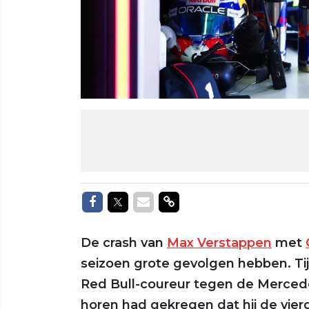
Delen op Facebook
Delen op Twitter
Delen via Mail
Delen via link
De crash van
Max Verstappen
met
seizoen grote gevolgen hebben. Ti
Red Bull-coureur tegen de Mercede
horen had gekregen dat hij de vier