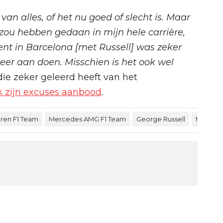
van alles, of het nu goed of slecht is. Maar
s zou hebben gedaan in mijn hele carrière,
nt in Barcelona [met Russell] was zeker
eer aan doen. Misschien is het ook wel
ie zeker geleerd heeft van het
k zijn excuses aanbood
.
ren F1 Team
Mercedes AMG F1 Team
George Russell
Max Ver