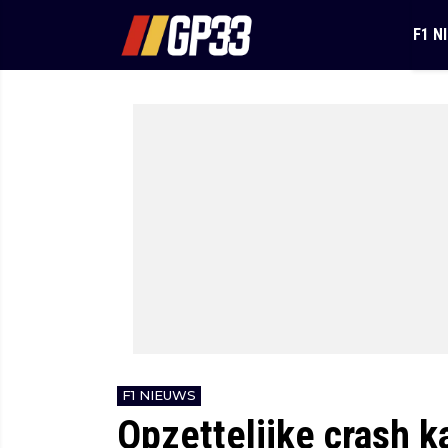
F1 N
F1 NIEUWS
Opzettelijke crash k