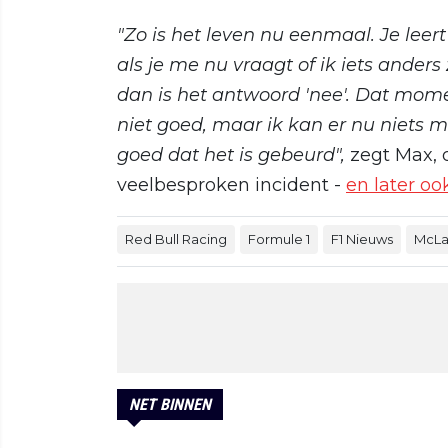
"Zo is het leven nu eenmaal. Je leert 
als je me nu vraagt of ik iets ander
dan is het antwoord 'nee'. Dat mome
niet goed, maar ik kan er nu niets m
goed dat het is gebeurd",
zegt Max, d
veelbesproken incident -
en later oo
Red Bull Racing
Formule 1
F1 Nieuws
McLa
NET BINNEN