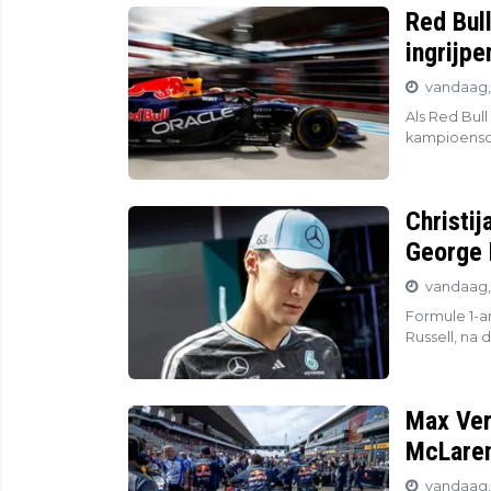
Red Bul
ingrijp
vandaag, 
Als Red Bull
kampioensch
Christij
George 
vandaag, 
Formule 1-an
Russell, na 
Max Ver
McLaren
vandaag, 