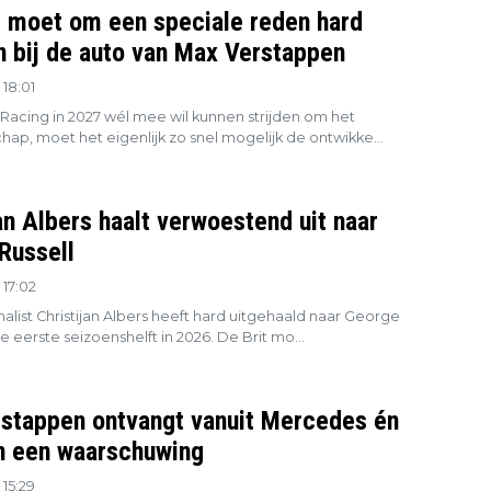
l moet om een speciale reden hard
en bij de auto van Max Verstappen
18:01
 Racing in 2027 wél mee wil kunnen strijden om het
ap, moet het eigenlijk zo snel mogelijk de ontwikke...
an Albers haalt verwoestend uit naar
Russell
17:02
alist Christijan Albers heeft hard uitgehaald naar George
de eerste seizoenshelft in 2026. De Brit mo...
stappen ontvangt vanuit Mercedes én
 een waarschuwing
15:29