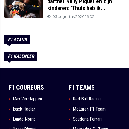
partner Kelly Piquet en zijn
kinderen: 'Thuis heb ik...'
05 augustus 2026 16:05
F1 STAND
F1 KALENDER
F1 COUREURS
F1 TEAMS
Max Verstappen
Red Bull Racing
Isack Hadjar
McLaren F1 Team
Lando Norris
Scuderia Ferrari