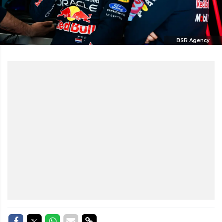
BSR Agency
Delen op Facebook
Delen op Twitter
Delen op Whatsapp
Delen via Mail
Delen via link