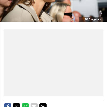
BSR Agency
Delen op Facebook
Delen op Twitter
Delen op Whatsapp
Delen via Mail
Delen via link