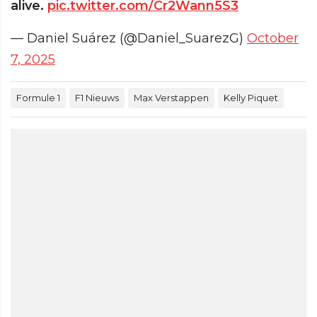
alive.
pic.twitter.com/Cr2Wann5S3
— Daniel Suárez (@Daniel_SuarezG)
October
7, 2025
Formule 1
F1 Nieuws
Max Verstappen
Kelly Piquet