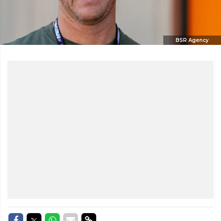
BSR Agency
Delen op Facebook
Delen op Twitter
Delen op Whatsapp
Delen via Mail
Delen via link