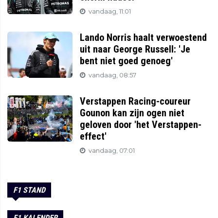
vandaag, 11:01
Lando Norris haalt verwoestend
uit naar George Russell: 'Je
bent niet goed genoeg'
vandaag, 08:57
Verstappen Racing-coureur
Gounon kan zijn ogen niet
geloven door 'het Verstappen-
effect'
vandaag, 07:01
F1 STAND
F1 KALENDER