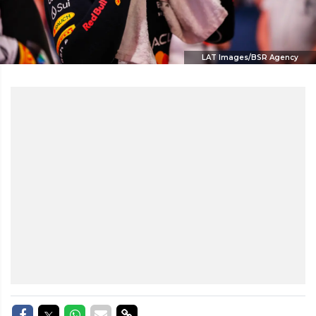
LAT Images/BSR Agency
Delen op Facebook
Delen op Twitter
Delen op Whatsapp
Delen via Mail
Delen via link