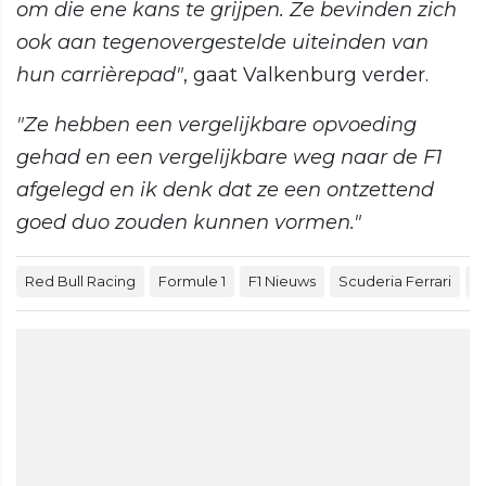
om die ene kans te grijpen. Ze bevinden zich
ook aan tegenovergestelde uiteinden van
hun carrièrepad"
, gaat Valkenburg verder.
"Ze hebben een vergelijkbare opvoeding
gehad en een vergelijkbare weg naar de F1
afgelegd en ik denk dat ze een ontzettend
goed duo zouden kunnen vormen."
Red Bull Racing
Formule 1
F1 Nieuws
Scuderia Ferrari
M