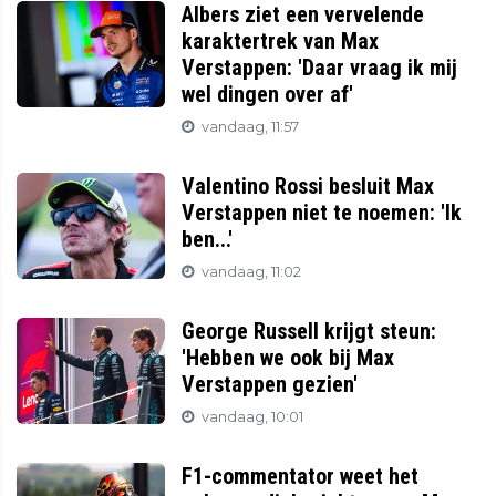
Albers ziet een vervelende
karaktertrek van Max
Verstappen: 'Daar vraag ik mij
wel dingen over af'
vandaag, 11:57
Valentino Rossi besluit Max
Verstappen niet te noemen: 'Ik
ben...'
vandaag, 11:02
George Russell krijgt steun:
'Hebben we ook bij Max
Verstappen gezien'
vandaag, 10:01
F1-commentator weet het