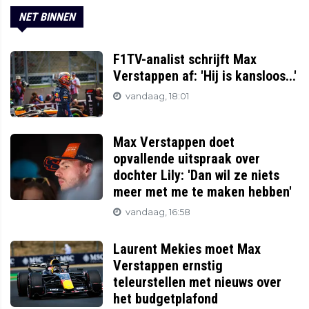
NET BINNEN
F1TV-analist schrijft Max
Verstappen af: 'Hij is kansloos...'
vandaag, 18:01
Max Verstappen doet
opvallende uitspraak over
dochter Lily: 'Dan wil ze niets
meer met me te maken hebben'
vandaag, 16:58
Laurent Mekies moet Max
Verstappen ernstig
teleurstellen met nieuws over
het budgetplafond