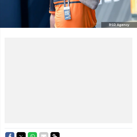
BSR Agency
Delen op Facebook
Delen op Twitter
Delen op Whatsapp
Delen via Mail
Delen via link