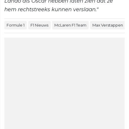
Lando als Oscar hebben laten zien dat ze
hem rechtstreeks kunnen verslaan."
Formule 1
F1 Nieuws
McLaren F1 Team
Max Verstappen