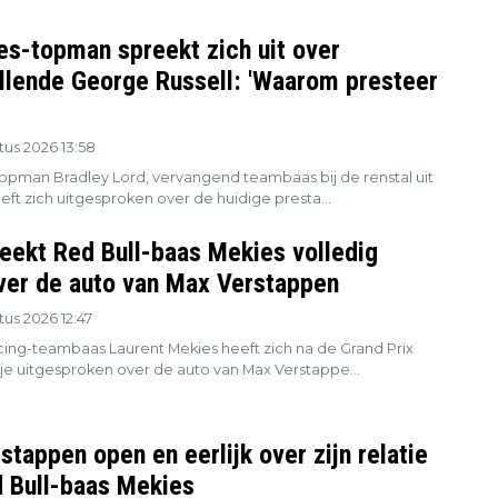
s-topman spreekt zich uit over
llende George Russell: 'Waarom presteer
us 2026 13:58
pman Bradley Lord, vervangend teambaas bij de renstal uit
eft zich uitgesproken over de huidige presta...
eekt Red Bull-baas Mekies volledig
ver de auto van Max Verstappen
us 2026 12:47
cing-teambaas Laurent Mekies heeft zich na de Grand Prix
je uitgesproken over de auto van Max Verstappe...
tappen open en eerlijk over zijn relatie
 Bull-baas Mekies