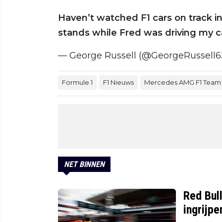
Haven’t watched F1 cars on track in
stands while Fred was driving my c
— George Russell (@GeorgeRussell6
Formule 1
F1 Nieuws
Mercedes AMG F1 Team
NET BINNEN
Red Bul
ingrijp