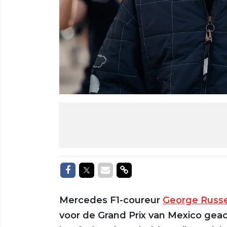
Delen op Facebook
Delen op Twitter
Delen via Mail
Delen via link
Mercedes F1-coureur
George Russe
voor de Grand Prix van Mexico gea