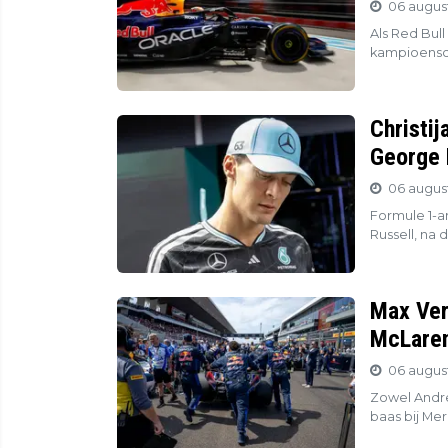
06 august
Als Red Bull
kampioensch
Christij
George 
06 august
Formule 1-an
Russell, na 
Max Ver
McLaren
06 august
Zowel Andre
baas bij Mer