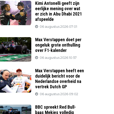
Kimi Antonelli geeft zijn
eerlijke mening over wat
er zich in Abu Dhabi 2021
afspeelde
06 augustus 2026 07:01
Max Verstappen doet per
ongeluk grote onthulling
over F1-kalender
06 augustus 2026 10:57
Max Verstappen heeft een
duidelijk bericht voor de
Nederlandse overheid na
vertrek Dutch GP
06 augustus 2026 09:02
BBC spreekt Red Bull-
baas Mekies volledig