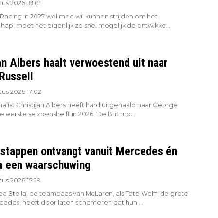
us 2026 18:01
 Racing in 2027 wél mee wil kunnen strijden om het
ap, moet het eigenlijk zo snel mogelijk de ontwikke...
an Albers haalt verwoestend uit naar
Russell
us 2026 17:02
alist Christijan Albers heeft hard uitgehaald naar George
de eerste seizoenshelft in 2026. De Brit mo...
stappen ontvangt vanuit Mercedes én
 een waarschuwing
us 2026 15:29
a Stella, de teambaas van McLaren, als Toto Wolff, de grote
cedes, heeft door laten schemeren dat hun ...