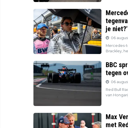
Mercede
tegenva
je niet?'
06 august
Mercedes-to
Brackley, he
BBC spr
tegen o
06 august
Red Bull Ra
van Hongari
Max Vers
met Red