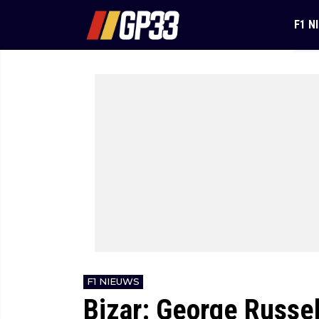
F1 N
F1 NIEUWS
Bizar: George Russe