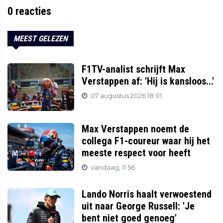
0
reacties
MEEST GELEZEN
F1TV-analist schrijft Max
Verstappen af: 'Hij is kansloos...'
07 augustus 2026 18:01
Max Verstappen noemt de
collega F1-coureur waar hij het
meeste respect voor heeft
vandaag, 11:56
Lando Norris haalt verwoestend
uit naar George Russell: 'Je
bent niet goed genoeg'