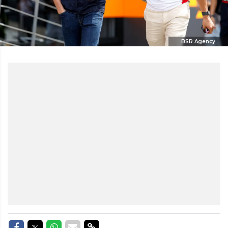
BSR Agency
Delen op Facebook
Delen op Twitter
Delen op Whatsapp
Delen via Mail
Delen via link