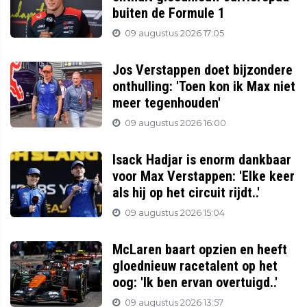
buiten de Formule 1
09 augustus 2026 17:05
Jos Verstappen doet bijzondere
onthulling: 'Toen kon ik Max niet
meer tegenhouden'
09 augustus 2026 16:00
Isack Hadjar is enorm dankbaar
voor Max Verstappen: 'Elke keer
als hij op het circuit rijdt..'
09 augustus 2026 15:04
McLaren baart opzien en heeft
gloednieuw racetalent op het
oog: 'Ik ben ervan overtuigd..'
09 augustus 2026 13:57