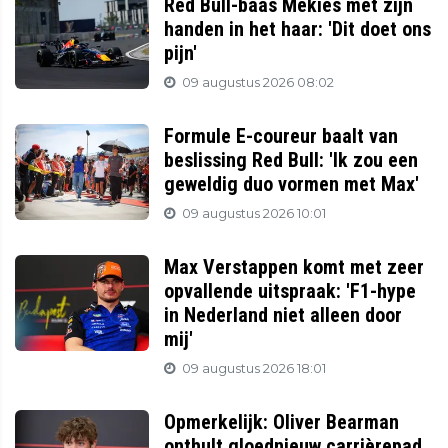
Red Bull-baas Mekies met zijn
handen in het haar: 'Dit doet ons
pijn'
09 augustus 2026 08:02
Formule E-coureur baalt van
beslissing Red Bull: 'Ik zou een
geweldig duo vormen met Max'
09 augustus 2026 10:01
Max Verstappen komt met zeer
opvallende uitspraak: 'F1-hype
in Nederland niet alleen door
mij'
09 augustus 2026 18:01
Opmerkelijk: Oliver Bearman
onthult gloednieuw carrièrepad