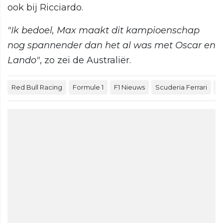
ook bij Ricciardo.
"Ik bedoel, Max maakt dit kampioenschap
nog spannender dan het al was met Oscar en
Lando"
, zo zei de Australiër.
Red Bull Racing
Formule 1
F1 Nieuws
Scuderia Ferrari
M