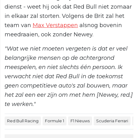
dienst - weet hij ook dat Red Bull niet zomaar
in elkaar zal storten. Volgens de Brit zal het
team van
Max Verstappen
alsnog bovenin
meedraaien, ook zonder Newey.
"Wat we niet moeten vergeten is dat er veel
belangrijke mensen op de achtergrond
meespelen, en niet slechts één persoon. Ik
verwacht niet dat Red Bull in de toekomst
geen competitieve auto's zal bouwen, maar
het zal een eer zijn om met hem [Newey, red.]
te werken."
Red Bull Racing
Formule 1
F1 Nieuws
Scuderia Ferrari
C