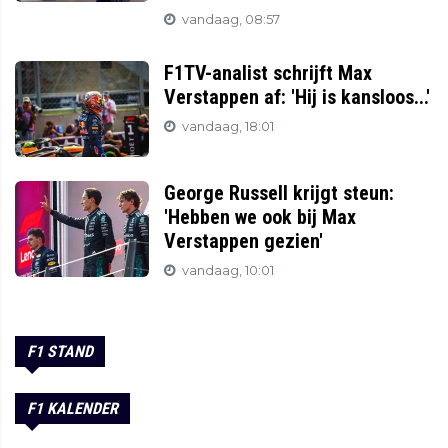
vandaag, 08:57
F1TV-analist schrijft Max
Verstappen af: 'Hij is kansloos...'
vandaag, 18:01
George Russell krijgt steun:
'Hebben we ook bij Max
Verstappen gezien'
vandaag, 10:01
F1 STAND
F1 KALENDER