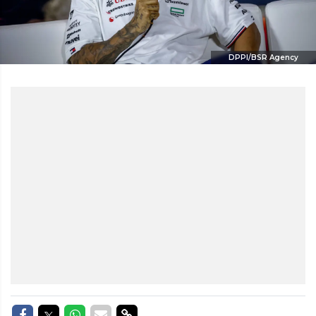
DPPI/BSR Agency
Delen op Facebook
Delen op Twitter
Delen op Whatsapp
Delen via Mail
Delen via link