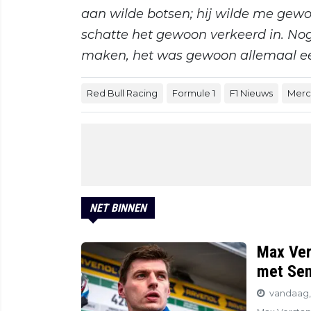
aan wilde botsen; hij wilde me gew
schatte het gewoon verkeerd in. No
maken, het was gewoon allemaal ee
Red Bull Racing
Formule 1
F1 Nieuws
Merc
NET BINNEN
Max Ver
met Sen
vandaag, 