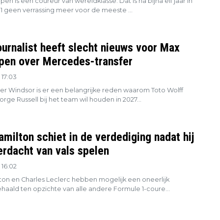
en is een coureur van wereldklasse. Dat is na bijna elf jaar in
1 geen verrassing meer voor de meeste ...
ournalist heeft slecht nieuws voor Max
pen over Mercedes-transfer
 17:03
er Windsor is er een belangrijke reden waarom Toto Wolff
eorge Russell bij het team wil houden in 2027...
milton schiet in de verdediging nadat hij
erdacht van vals spelen
 16:02
ton en Charles Leclerc hebben mogelijk een oneerlijk
haald ten opzichte van alle andere Formule 1-coure...