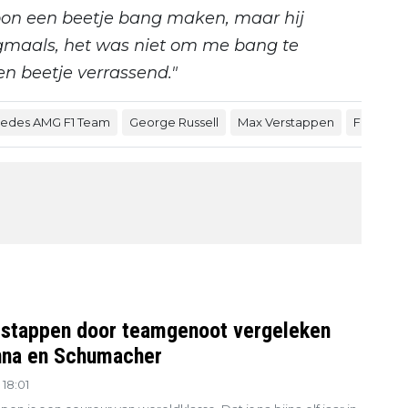
oon een beetje bang maken, maar hij
gmaals, het was niet om me bang te
n beetje verrassend."
edes AMG F1 Team
George Russell
Max Verstappen
FIA
GP
stappen door teamgenoot vergeleken
na en Schumacher
18:01