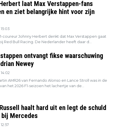
Herbert laat Max Verstappen-fans
n en ziet belangrijke hint voor zijn
 15:03
1-coureur Johnny Herbert denkt dat Max Verstappen gaat
ij Red Bull Racing. De Nederlander heeft daar d...
stappen ontvangt fikse waarschuwing
Adrian Newey
 14:02
rtin AMR26 van Fernando Alonso en Lance Stroll was in de
 van het 2026 F1-seizoen het lachertje van de...
ussell haalt hard uit en legt de schuld
g bij Mercedes
12:57