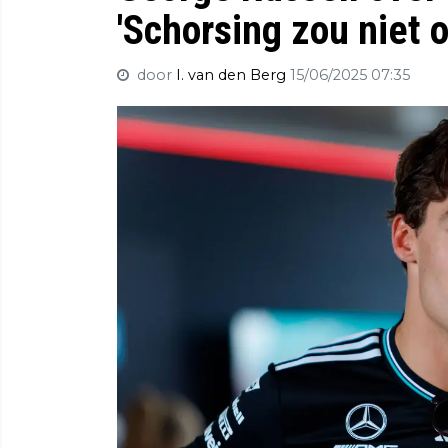
'Schorsing zou niet on
door
I. van den Berg
15/06/2025 07:35