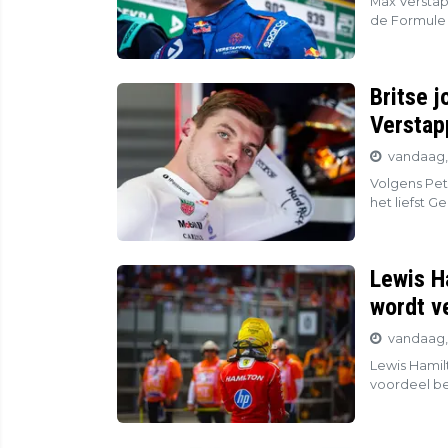
Max Verstapp
de Formule 
Britse j
Verstap
vandaag,
Volgens Pet
het liefst G
Lewis Ha
wordt v
vandaag,
Lewis Hamil
voordeel be