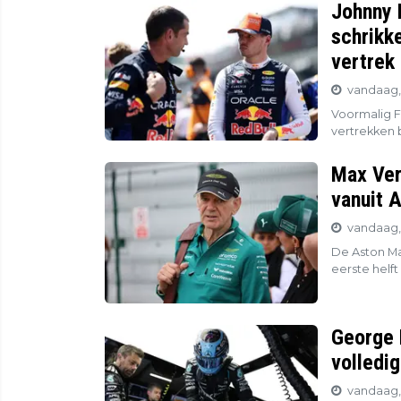
Johnny 
schrikke
vertrek
vandaag,
Voormalig F
vertrekken b
Max Ver
vanuit 
vandaag,
De Aston Ma
eerste helft
George R
volledi
vandaag, 