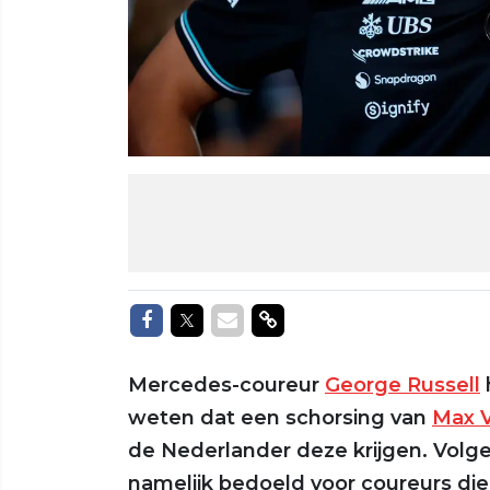
Delen op Facebook
Delen op Twitter
Delen via Mail
Delen via link
Mercedes-coureur
George Russell
weten dat een schorsing van
Max 
de Nederlander deze krijgen. Volge
namelijk bedoeld voor coureurs di