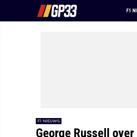
F1 N
F1 NIEUWS
George Russell over