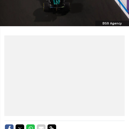
BSR Agency
Delen op Facebook
Delen op Twitter
Delen op Whatsapp
Delen via Mail
Delen via link