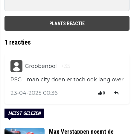
PLAATS REACTIE
1
reacties
Grobbenbol
+35
PSG …man city doen er toch ook lang over
23-04-2025 00:36
0
MEEST GELEZEN
Max Verstappen noemt de