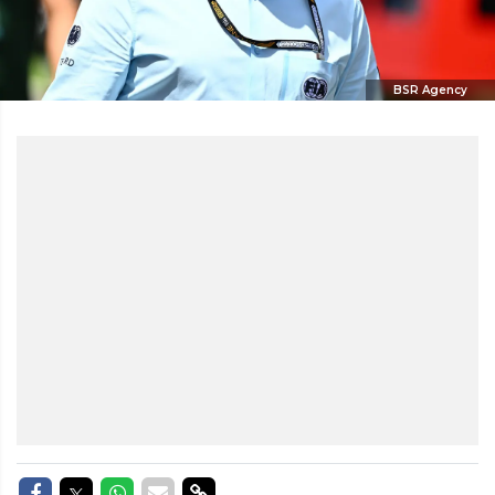
BSR Agency
Delen op Facebook
Delen op Twitter
Delen op Whatsapp
Delen via Mail
Delen via link