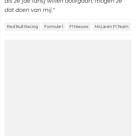
als ze [de fans] willen doorgaan, mogen ze
dat doen van mij."
Red Bull Racing
Formule 1
F1 Nieuws
McLaren F1 Team