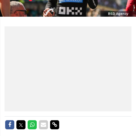
BSR Agency
Delen op Facebook
Delen op Twitter
Delen op Whatsapp
Delen via Mail
Delen via link