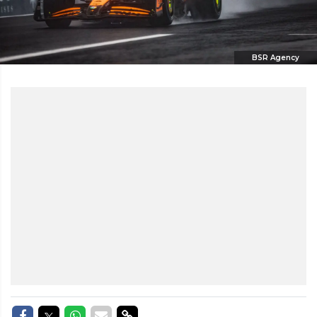
BSR Agency
Delen op Facebook
Delen op Twitter
Delen op Whatsapp
Delen via Mail
Delen via link