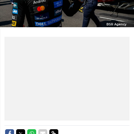
BSR Agency
Delen op Facebook
Delen op Twitter
Delen op Whatsapp
Delen via Mail
Delen via link