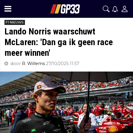
F1 NIEUWS
Lando Norris waarschuwt
McLaren: 'Dan ga ik geen race
meer winnen'
door
R. Willems
27/10/2025 11:57