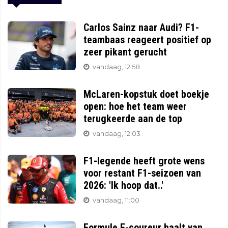
Carlos Sainz naar Audi? F1-
teambaas reageert positief op
zeer pikant gerucht
vandaag, 12:58
McLaren-kopstuk doet boekje
open: hoe het team weer
terugkeerde aan de top
vandaag, 12:03
F1-legende heeft grote wens
voor restant F1-seizoen van
2026: 'Ik hoop dat..'
vandaag, 11:00
Formule E-coureur baalt van