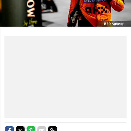
BSR Agency
Delen op Facebook
Delen op Twitter
Delen op Whatsapp
Delen via Mail
Delen via link