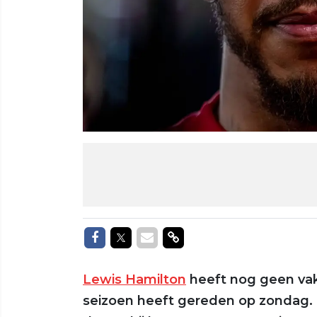
Delen op Facebook
Delen op Twitter
Delen via Mail
Delen via link
Lewis Hamilton
heeft nog geen vakan
seizoen heeft gereden op zondag. D