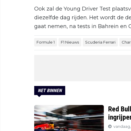
Ook zal de Young Driver Test plaats
diezelfde dag rijden. Het wordt de d
gaat nemen, na tests in Bahrein en O
Formule 1
F1 Nieuws
Scuderia Ferrari
Char
NET BINNEN
Red Bul
ingrijp
vandaag, 