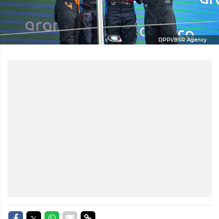
DPPI/BSR Agency
Delen op Facebook
Delen op Twitter
Delen op Whatsapp
Delen via Mail
Delen via link