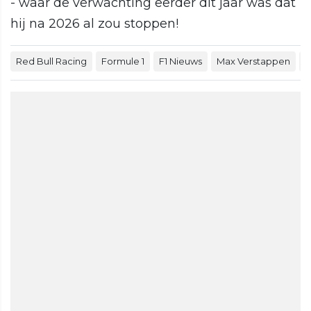
- waar de verwachting eerder dit jaar was dat
hij na 2026 al zou stoppen!
Red Bull Racing
Formule 1
F1 Nieuws
Max Verstappen
F