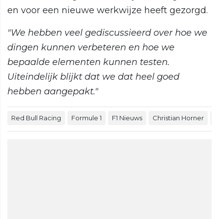
en voor een nieuwe werkwijze heeft gezorgd.
"We hebben veel gediscussieerd over hoe we
dingen kunnen verbeteren en hoe we
bepaalde elementen kunnen testen.
Uiteindelijk blijkt dat we dat heel goed
hebben aangepakt."
Red Bull Racing
Formule 1
F1 Nieuws
Christian Horner
M