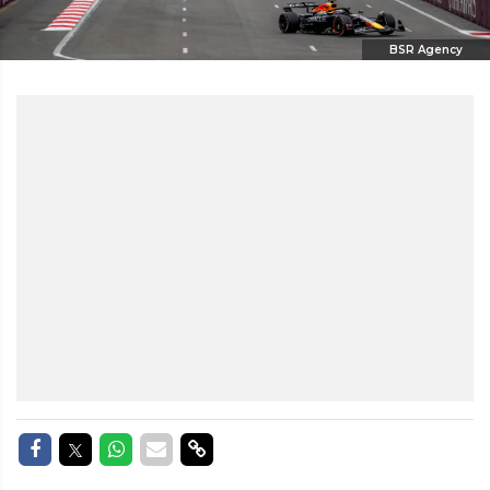
BSR Agency
Delen op Facebook
Delen op Twitter
Delen op Whatsapp
Delen via Mail
Delen via link