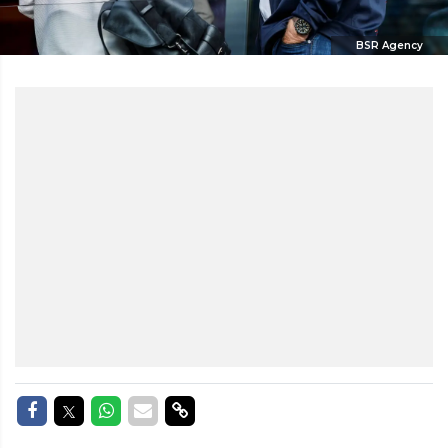
BSR Agency
Delen op Facebook
Delen op Twitter
Delen op Whatsapp
Delen via Mail
Delen via link