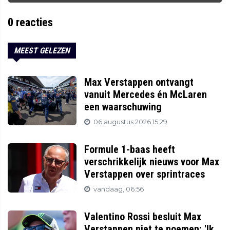
0
reacties
MEEST GELEZEN
Max Verstappen ontvangt
vanuit Mercedes én McLaren
een waarschuwing
06 augustus 2026 15:29
Formule 1-baas heeft
verschrikkelijk nieuws voor Max
Verstappen over sprintraces
vandaag, 06:56
Valentino Rossi besluit Max
Verstappen niet te noemen: 'Ik