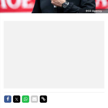
BSR Agency
Delen op Facebook
Delen op Twitter
Delen op Whatsapp
Delen via Mail
Delen via link