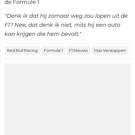
de Formule 1.
"Denk ik dat hij zomaar weg zou lopen uit de
F1? Nee, dat denk ik niet, mits hij een auto
kan krijgen die hem bevalt."
Red Bull Racing
Formule 1
F1 Nieuws
Max Verstappen
F