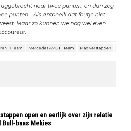
ruggebracht naar twee punten, en dan zeg
ee punten... Als Antonelli dat foutje niet
weest. Maar zo kunnen we nog wel even
tocoureur.
ren F1 Team
Mercedes AMG F1 Team
Max Verstappen
Lando 
tappen open en eerlijk over zijn relatie
 Bull-baas Mekies