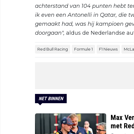
achterstand van 104 punten hebt te
ik even een Antonelli in Qatar, die tw
gemaakt had, was hij kampioen ge
doorgaan",
aldus de Nederlandse au
Red Bull Racing
Formule 1
F1 Nieuws
McLa
NET BINNEN
Max Vers
met Red