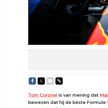
Delen op Facebook
Delen op Twitter
Delen via Mail
Delen via link
Tom Coronel
is van mening dat
Max
bewezen dat hij de beste Formule 1