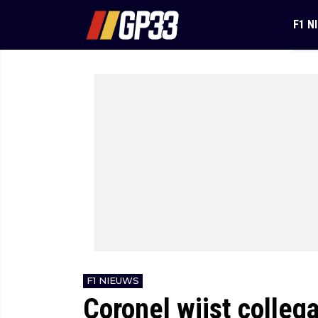
F1 N
F1 NIEUWS
Coronel wijst colleg