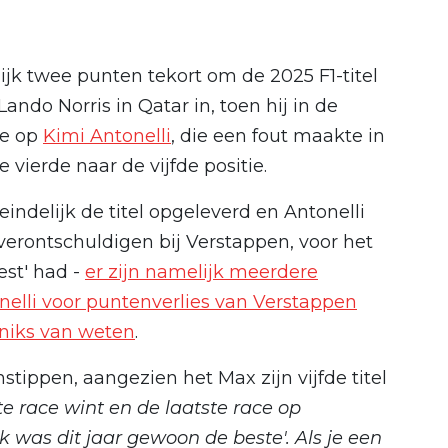
k twee punten tekort om de 2025 F1-titel
ando Norris in Qatar in, toen hij in de
te op
Kimi Antonelli
, die een fout maakte in
 vierde naar de vijfde positie.
ndelijk de titel opgeleverd en Antonelli
erontschuldigen bij Verstappen, voor het
est' had -
er zijn namelijk meerdere
lli voor puntenverlies van Verstappen
niks van weten
.
tippen, aangezien het Max zijn vijfde titel
tste race wint en de laatste race op
'Ik was dit jaar gewoon de beste'. Als je een