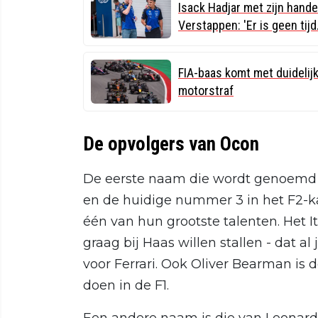
Isack Hadjar met zijn hand
Verstappen: 'Er is geen tijd..
FIA-baas komt met duidelijk
motorstraf
De opvolgers van Ocon
De eerste naam die wordt genoemd 
en de huidige nummer 3 in het F2-k
één van hun grootste talenten. Het I
graag bij Haas willen stallen - dat a
voor Ferrari. Ook Oliver Bearman is d
doen in de F1.
Een andere naam is die van Leonard