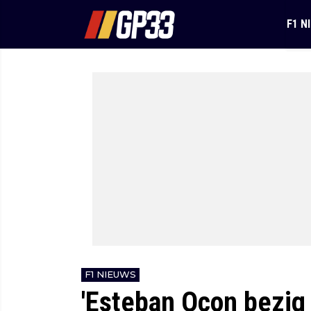
F1 N
F1 NIEUWS
'Esteban Ocon bezig a