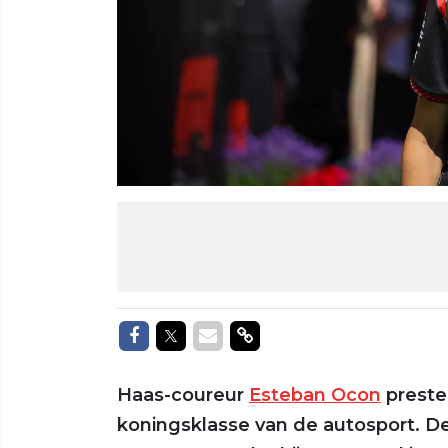
Delen op Facebook
Delen op Twitter
Delen via Mail
Delen via link
Haas-coureur
Esteban Ocon
preste
koningsklasse van de autosport. D