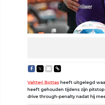
Delen op Facebook
Delen op Twitter
Delen via Mail
Delen via link
Valtteri Bottas
heeft uitgelegd waar
heeft gehouden tijdens zijn pitsto
drive through-penalty nadat hij me