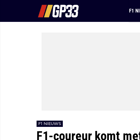
F1 N
F1 NIEUWS
F1-coureur komt met