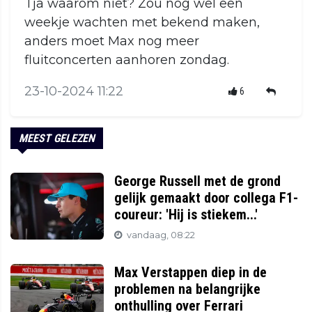
Tja waarom niet? Zou nog wel een
weekje wachten met bekend maken,
anders moet Max nog meer
fluitconcerten aanhoren zondag.
23-10-2024 11:22
6
MEEST GELEZEN
George Russell met de grond
gelijk gemaakt door collega F1-
coureur: 'Hij is stiekem...'
vandaag, 08:22
Max Verstappen diep in de
problemen na belangrijke
onthulling over Ferrari