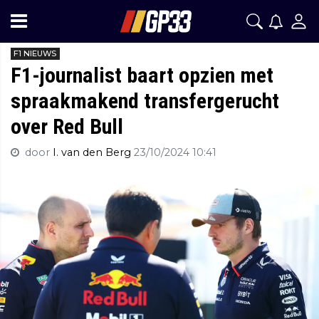
F1 NIEUWS
F1-journalist baart opzien met
spraakmakend transfergerucht
over Red Bull
door
I. van den Berg
23/10/2024 10:41